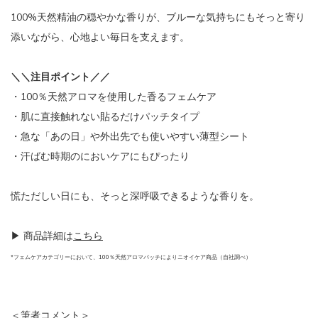
100%天然精油の穏やかな香りが、ブルーな気持ちにもそっと寄り
添いながら、心地よい毎日を支えます。
＼＼注目ポイント／／
・100％天然アロマを使用した香るフェムケア
・肌に直接触れない貼るだけパッチタイプ
・急な「あの日」や外出先でも使いやすい薄型シート
・汗ばむ時期のにおいケアにもぴったり
慌ただしい日にも、そっと深呼吸できるような香りを。
▶︎ 商品詳細は
こちら
*フェムケアカテゴリーにおいて、100％天然アロマパッチによりニオイケア商品（自社調べ）
＜筆者コメント＞