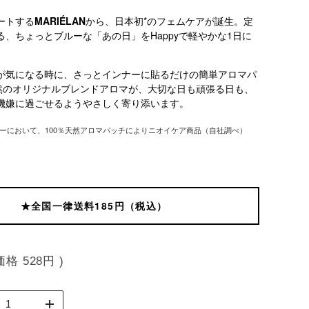
ートする
MARIÉLAN
から、日本初*のフェムケアが誕生。定
る、ちょっとブルーな「あの日」をHappyで軽やかな1日に
が気になる時に、さっとインナーに貼るだけの簡単アロマパ
天然のオリジナルブレンドアロマが、大切な日も頑張る日も、
機嫌に過ごせるようやさしく寄り添います。
リーにおいて、100％天然アロマパッチによりニオイケア商品（自社調べ）
★全国一律送料185円（税込）
価格
528円
)