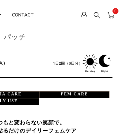
0
CONTACT
 パッチ
入）
1日2回（6日分）
MA CARE
FEM CARE
LY USE
つもと変わらない笑顔で。
貼るだけのデイリーフェムケア