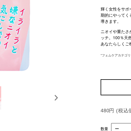
輝く女性をサポ
期的にやってく
導きます。
ニオイや重たさ
ッチ。100％
あなたらしくご
*フェムケアカテゴ
480円
(税込
数量