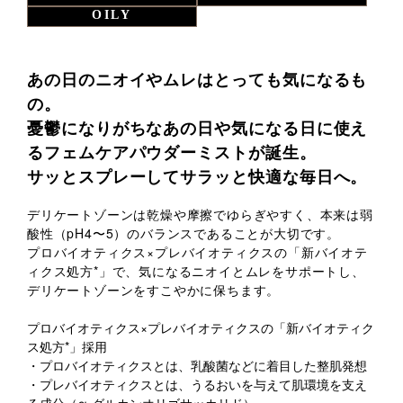
OILY
あの日のニオイやムレはとっても気になるも
の。
憂鬱になりがちなあの日や気になる日に使え
るフェムケアパウダーミストが誕生。
サッとスプレーしてサラッと快適な毎日へ。
デリケートゾーンは乾燥や摩擦でゆらぎやすく、本来は弱
酸性（pH4〜5）のバランスであることが大切です。
プロバイオティクス×プレバイオティクスの「新バイオテ
ィクス処方*」で、気になるニオイとムレをサポートし、
デリケートゾーンをすこやかに保ちます。
プロバイオティクス×プレバイオティクスの「新バイオティク
ス処方*」採用
・プロバイオティクスとは、乳酸菌などに着目した整肌発想
・プレバイオティクスとは、うるおいを与えて肌環境を支え
る成分（α-グルカンオリゴサッカリド）