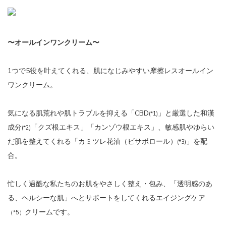
〜オールインワンクリーム〜
1つで5役を叶えてくれる、肌になじみやすい摩擦レスオールイン
ワンクリーム。
気になる肌荒れや肌トラブルを抑える「CBD
」と厳選した和漢
(*1)
成分
「クズ根エキス」「カンゾウ根エキス」、敏感肌やゆらい
(*2)
だ肌を整えてくれる「カミツレ花油（ビサボロール）
」を配
(*3)
合。
忙しく過酷な私たちのお肌をやさしく整え・包み、「透明感のあ
る、ヘルシーな肌」へとサポートをしてくれるエイジングケア
クリームです。
（*5）