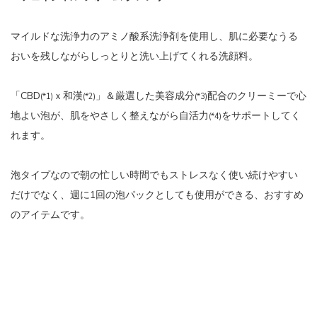
マイルドな洗浄力のアミノ酸系洗浄剤を使用し、肌に必要なうる
おいを残しながらしっとりと洗い上げてくれる洗顔料。
「CBD
ｘ和漢
」＆厳選した美容成分
配合のクリーミーで心
(*1)
(*2)
(*3)
地よい泡が、肌をやさしく整えながら自活力
をサポートしてく
(*4)
れます。
泡タイプなので朝の忙しい時間でもストレスなく使い続けやすい
だけでなく、週に1回の泡パックとしても使用ができる、おすすめ
のアイテムです。