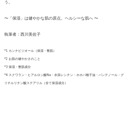
う。
〜「保湿」は健やかな肌の原点。ヘルシーな肌へ 〜
執筆者：西川美佐子
*1 カンナビジオール（保湿・整肌）
*2 お肌の健やかさのこと
*3 保湿・整肌成分
*4 スクワラン・ヒアルロン酸Na・水添レシチン・ホホバ種子油・パンテノール・グ
リチルリチン酸ステアリル（全て保湿成分）