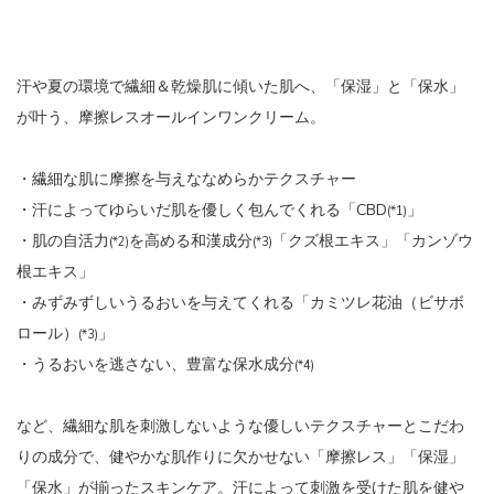
汗や夏の環境で繊細＆乾燥肌に傾いた肌へ、「保湿」と「保水」
が叶う、摩擦レスオールインワンクリーム。
・繊細な肌に摩擦を与えななめらかテクスチャー
・汗によってゆらいだ肌を優しく包んでくれる「CBD
」
(*1)
・肌の自活力
を高める和漢成分
「クズ根エキス」「カンゾウ
(*2)
(*3)
根エキス」
・みずみずしいうるおいを与えてくれる「カミツレ花油（ビサボ
ロール）
」
(*3)
・うるおいを逃さない、豊富な保水成分
(*4)
など、繊細な肌を刺激しないような優しいテクスチャーとこだわ
りの成分で、健やかな肌作りに欠かせない「摩擦レス」「保湿」
「保水」が揃ったスキンケア。汗によって刺激を受けた肌を健や