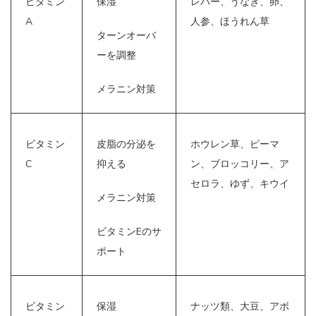
ビタミン
保湿
レバー、うなぎ、卵、
A
人参、ほうれん草
ターンオーバ
ーを調整
メラニン対策
ビタミン
皮脂の分泌を
ホウレン草、ピーマ
C
抑える
ン、ブロッコリー、ア
セロラ、ゆず、キウイ
メラニン対策
ビタミンEのサ
ポート
ビタミン
保湿
ナッツ類、大豆、アボ