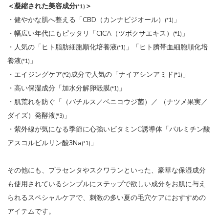
＜凝縮された美容成分
＞
(*1)
・健やかな肌へ整える「CBD（カンナビジオール）
」
(*1)
・幅広い年代にもピッタリ「CICA（ツボクサエキス）
」
(*1)
・人気の「ヒト脂肪細胞順化培養液
」「ヒト臍帯血細胞順化培
(*1)
養液
」
(*1)
・エイジングケア
成分で人気の「ナイアシンアミド
」
(*2)
(*1)
・高い保湿成分「加水分解卵殻膜
」
(*1)
・肌荒れを防ぐ「（バチルス／ベニコウジ菌）／ （ナツメ果実／
ダイズ）発酵液
」
(*3)
・紫外線が気になる季節に心強いビタミンC誘導体「パルミチン酸
アスコルビルリン酸3Na
」
(*1)
その他にも、プラセンタやスクワランといった、豪華な保湿成分
も使用されているシンプルにステップで欲しい成分をお肌に与え
られるスペシャルケアで、刺激の多い夏の毛穴ケアにおすすめの
アイテムです。