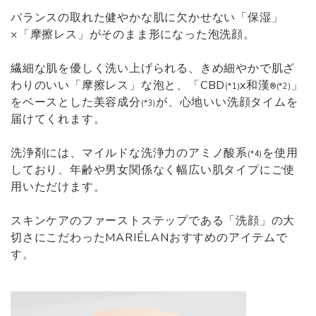
バランスの取れた健やかな肌に欠かせない「保湿」
×「摩擦レス」がそのまま形になった泡洗顔。
繊細な肌を優しく洗い上げられる、きめ細やかで肌ざ
わりのいい「摩擦レス」な泡と、「CBD
x和漢
」
(*1)
®️(*2)
をベースとした美容成分
が、心地いい洗顔タイムを
(*3)
届けてくれます。
洗浄剤には、マイルドな洗浄力のアミノ酸系
を使用
(*4)
しており、年齢や男女関係なく幅広い肌タイプにご使
用いただけます。
スキンケアのファーストステップである「洗顔」の大
切さにこだわったMARIÉLANおすすめのアイテムで
す。