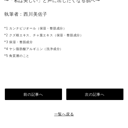
〜「私は美しい」と声に出したくなる肌へ〜
執筆者：西川美佐子
*1 カンナビジオール（保湿・整肌成分）
*2 クズ根エキス、チャ葉エキス（保湿・整肌成分）
*3 保湿・整肌成分
*4 ヤシ脂肪酸アルギニン（洗浄成分）
*5 角質層のこと
前の記事へ
次の記事へ
一覧へ戻る