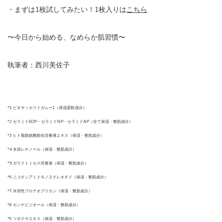
・まずは1枚試してみたい！1枚入りは
こちら
〜今日から始める、なめらか肌習慣〜
執筆者：西川美佐子
*1 ビオサッカリドガムー1（保湿柔軟成分）
*2 セラミドEOP・セラミドNP・セラミドAP（全て保湿・整肌成分）
*3 ヒト脂肪細胞順化培養液エキス（保湿・整肌成分）
*4 水添レチノール（保湿・整肌成分）
*5 ガラクトミセス培養液（保湿・整肌成分）
*6 ニコチンアミドモノヌクレオチド（保湿・整肌成分）
*7 水溶性プロテオグリカン（保湿・整肌成分）
*8 カンナビジオール（保湿・整肌成分）
*9 ツボクサエキス（保湿・整肌成分）