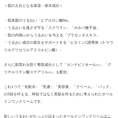
＜肌の土台となる保湿・保水成分＞
・肌表面のうるおい「ヒアルロン酸Na」
・うるおいを逃さず守る「スクワラン」「ホホバ種子油」
・肌の内側
からうるおいを与える「プラセンタエキス」
(*1)
・うるおい成分の産生をサポートする「ビタミンC誘導体（3-ラウ
リルグリセリルアスコルビン酸）」
さらに肌荒れを防ぐ整肌成分として「カンナビジオール
」「グ
(*2)
リチルリチン酸ステアリル
」も配合。
(*3)
これ1つで「化粧水」「乳液」「美容液」「クリーム」「パック」
の5役を叶える、時短ではなく美肌を作るために考えられたオール
インワンクリームです。
欲しいうるおいがたっぷり詰まったオールインワンクリームは
こ