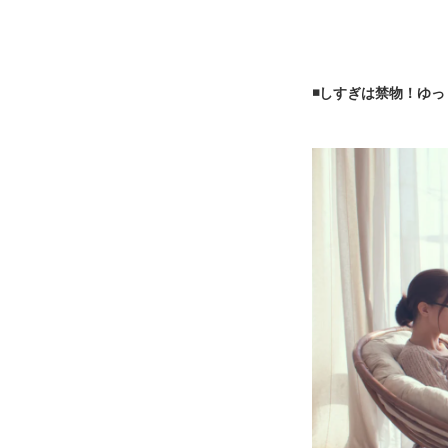
◾️しすぎは禁物！ゆ